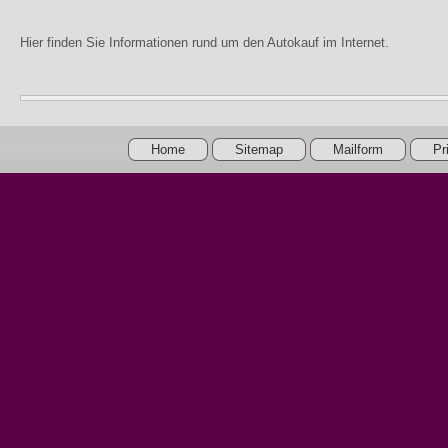
Hier finden Sie Informationen rund um den Autokauf im Internet.
Home
Sitemap
Mailform
Pr