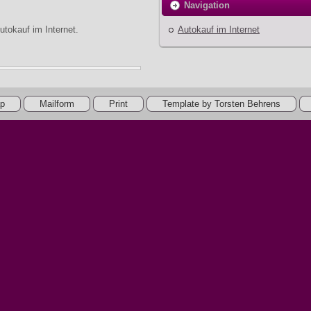
Navigation
Autokauf im Internet
utokauf im Internet.
ap
Mailform
Print
Template by Torsten Behrens