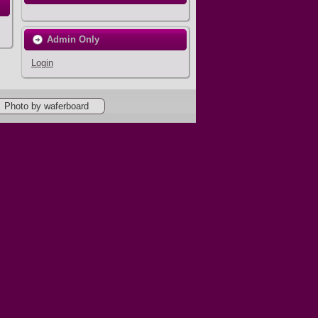
Admin Only
Login
Photo by waferboard